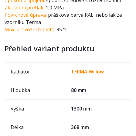
Způsob připojení:
spodní, středové s roztečí 50 mm
Zkušební přetlak:
1,0 MPa
Povrchová úprava:
prášková barva RAL, nebo lak ze
vzorníku Terma
Max. provozní teplota:
95 °C
Přehled variant produktu
Radiátor
TERMA Willow
Hloubka
80 mm
Výška
1300 mm
Délka
368 mm