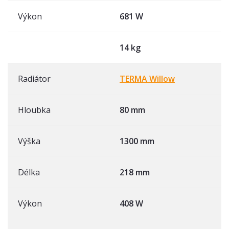
Výkon
681 W
14 kg
Radiátor
TERMA Willow
Hloubka
80 mm
Výška
1300 mm
Délka
218 mm
Výkon
408 W