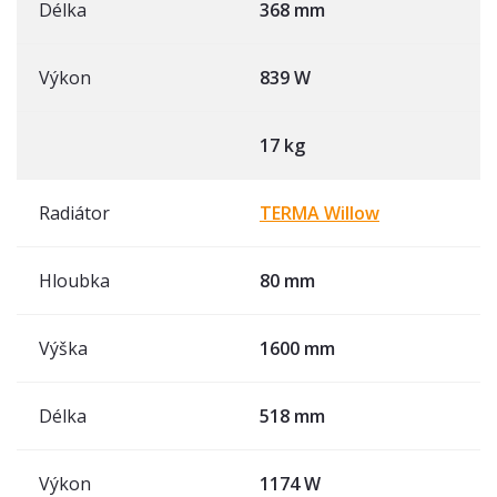
Délka
368 mm
Výkon
839 W
17 kg
Radiátor
TERMA Willow
Hloubka
80 mm
Výška
1600 mm
Délka
518 mm
Výkon
1174 W