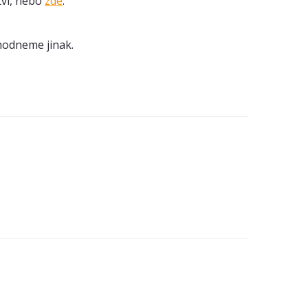
tví, nebo
zde
.
hodneme jinak.