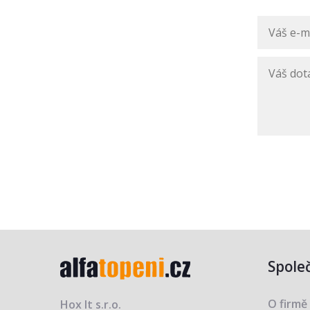
Spole
O firmě
Hox It s.r.o.