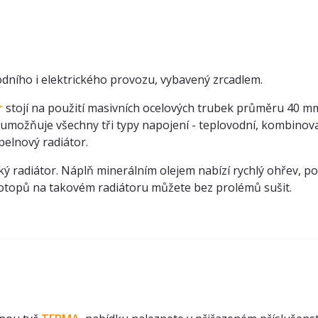
odního i elektrického provozu, vybavený zrcadlem.
r
stojí na použití masivních ocelových trubek průměru 40 m
r umožňuje všechny tři typy napojení - teplovodní, kombinova
upelnový radiátor.
ký radiátor. Náplň minerálním olejem nabízí rychlý ohřev, p
ímotopů na takovém radiátoru můžete bez prolémů sušit.