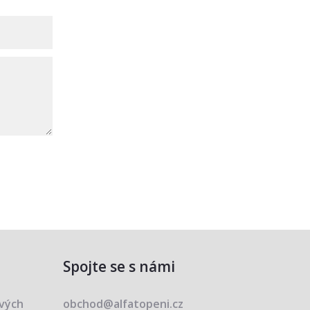
Spojte se s námi
ových
obchod@alfatopeni.cz