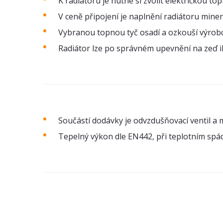
K radiátoru je nutné si zvolit elektrickou to
V ceně připojení je naplnění radiátoru miner
Vybranou topnou tyč osadí a ozkouší výrob
Radiátor lze po správném upevnění na zeď i
Součástí dodávky je odvzdušňovací ventil a 
Tepelný výkon dle EN442, při teplotním spá