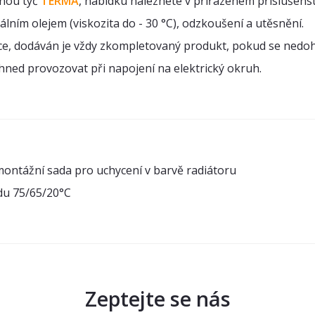
pnou tyč
TERMA
, nabídku naleznete v přiřazeném příslušens
álním olejem (viskozita do - 30 °C), odzkoušení a utěsnění.
ce, dodáván je vždy zkompletovaný produkt, pokud se nedo
hned provozovat při napojení na elektrický okruh.
montážní sada pro uchycení v barvě radiátoru
du 75/65/20°C
Zeptejte se nás