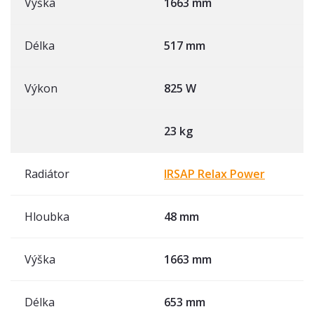
Výška
1663 mm
Délka
517 mm
Výkon
825 W
23 kg
Radiátor
IRSAP Relax Power
Hloubka
48 mm
Výška
1663 mm
Délka
653 mm