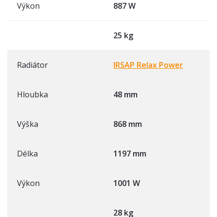
Výkon
887 W
25 kg
Radiátor
IRSAP Relax Power
Hloubka
48 mm
Výška
868 mm
Délka
1197 mm
Výkon
1001 W
28 kg