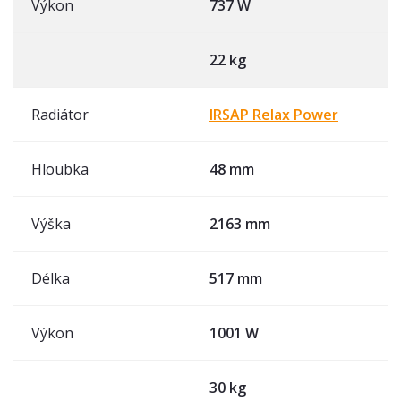
Výkon
737 W
22 kg
Radiátor
IRSAP Relax Power
Hloubka
48 mm
Výška
2163 mm
Délka
517 mm
Výkon
1001 W
30 kg