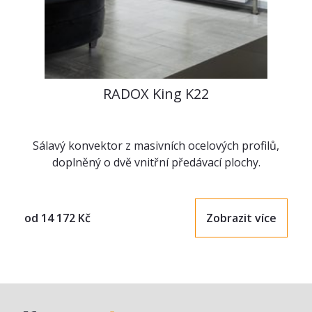
RADOX King K22
Sálavý konvektor z masivních ocelových profilů,
doplněný o dvě vnitřní předávací plochy.
od
14 172
Kč
Zobrazit více