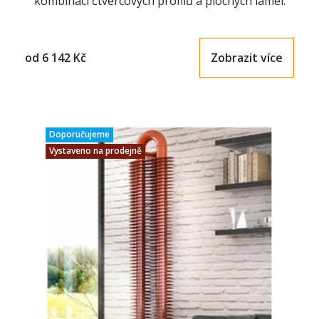
kombinací čtvercových profilů a plochých lamel.
od
6 142
Kč
Zobrazit více
Doporučujeme
Vystaveno na prodejně