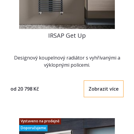
IRSAP Get Up
Designový koupelnový radiátor s vyhřívanými a
výklopnými policemi.
od
20 798
Kč
Zobrazit více
Vystaveno na prodejně
Doporučujeme